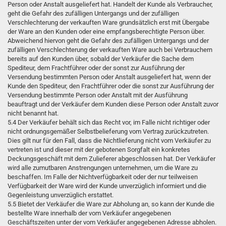
Person oder Anstalt ausgeliefert hat. Handelt der Kunde als Verbraucher,
geht die Gefahr des zufälligen Untergangs und der zufälligen
Verschlechterung der verkauften Ware grundsätzlich erst mit Übergabe
der Ware an den Kunden oder eine empfangsberechtigte Person über.
Abweichend hiervon geht die Gefahr des zufälligen Untergangs und der
zufälligen Verschlechterung der verkauften Ware auch bei Verbrauchern
bereits auf den Kunden über, sobald der Verkäufer die Sache dem
Spediteur, dem Frachtführer oder der sonst zur Ausführung der
Versendung bestimmten Person oder Anstalt ausgeliefert hat, wenn der
Kunde den Spediteur, den Frachtführer oder die sonst zur Ausführung der
Versendung bestimmte Person oder Anstalt mit der Ausführung
beauftragt und der Verkäufer dem Kunden diese Person oder Anstalt zuvor
nicht benannt hat.
5.4 Der Verkäufer behält sich das Recht vor, im Falle nicht richtiger oder
nicht ordnungsgemäßer Selbstbelieferung vom Vertrag zurückzutreten.
Dies gilt nur für den Fall, dass die Nichtlieferung nicht vom Verkäufer zu
vertreten ist und dieser mit der gebotenen Sorgfalt ein konkretes
Deckungsgeschäft mit dem Zulieferer abgeschlossen hat. Der Verkäufer
wird alle zumutbaren Anstrengungen unternehmen, um die Ware zu
beschaffen. Im Falle der Nichtverfügbarkeit oder der nur teilweisen
Verfügbarkeit der Ware wird der Kunde unverzüglich informiert und die
Gegenleistung unverzüglich erstattet.
5.5 Bietet der Verkäufer die Ware zur Abholung an, so kann der Kunde die
bestellte Ware innerhalb der vom Verkäufer angegebenen
Geschäftszeiten unter der vom Verkäufer angegebenen Adresse abholen.