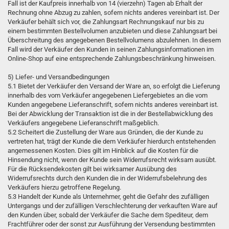
Fall ist der Kaufpreis innerhalb von 14 (vierzehn) Tagen ab Erhalt der
Rechnung ohne Abzug zu zahlen, sofern nichts anderes vereinbart ist. Der
Verkäufer behält sich vor, die Zahlungsart Rechnungskauf nur bis zu
einem bestimmten Bestellvolumen anzubieten und diese Zahlungsart bei
Überschreitung des angegebenen Bestellvolumens abzulehnen. In diesem
Fall wird der Verkäufer den Kunden in seinen Zahlungsinformationen im
Online-Shop auf eine entsprechende Zahlungsbeschränkung hinweisen.
5) Liefer- und Versandbedingungen
5.1 Bietet der Verkäufer den Versand der Ware an, so erfolgt die Lieferung
innerhalb des vom Verkäufer angegebenen Liefergebietes an die vom
Kunden angegebene Lieferanschrift, sofern nichts anderes vereinbart ist.
Bei der Abwicklung der Transaktion ist die in der Bestellabwicklung des
Verkäufers angegebene Lieferanschrift maßgeblich.
5.2 Scheitert die Zustellung der Ware aus Gründen, die der Kunde zu
vertreten hat, trägt der Kunde die dem Verkäufer hierdurch entstehenden
angemessenen Kosten. Dies gilt im Hinblick auf die Kosten für die
Hinsendung nicht, wenn der Kunde sein Widerrufsrecht wirksam ausübt.
Für die Rücksendekosten gilt bei wirksamer Ausübung des
Widerrufsrechts durch den Kunden die in der Widerrufsbelehrung des
Verkäufers hierzu getroffene Regelung.
5.3 Handelt der Kunde als Unternehmer, geht die Gefahr des zufälligen
Untergangs und der zufälligen Verschlechterung der verkauften Ware auf
den Kunden über, sobald der Verkäufer die Sache dem Spediteur, dem
Frachtführer oder der sonst zur Ausführung der Versendung bestimmten