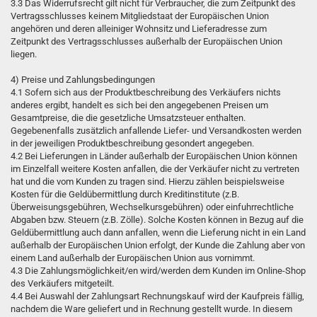
3.3 Das Widerrufsrecht gilt nicht für Verbraucher, die zum Zeitpunkt des
Vertragsschlusses keinem Mitgliedstaat der Europäischen Union
angehören und deren alleiniger Wohnsitz und Lieferadresse zum
Zeitpunkt des Vertragsschlusses außerhalb der Europäischen Union
liegen.
4) Preise und Zahlungsbedingungen
4.1 Sofern sich aus der Produktbeschreibung des Verkäufers nichts
anderes ergibt, handelt es sich bei den angegebenen Preisen um
Gesamtpreise, die die gesetzliche Umsatzsteuer enthalten.
Gegebenenfalls zusätzlich anfallende Liefer- und Versandkosten werden
in der jeweiligen Produktbeschreibung gesondert angegeben.
4.2 Bei Lieferungen in Länder außerhalb der Europäischen Union können
im Einzelfall weitere Kosten anfallen, die der Verkäufer nicht zu vertreten
hat und die vom Kunden zu tragen sind. Hierzu zählen beispielsweise
Kosten für die Geldübermittlung durch Kreditinstitute (z.B.
Überweisungsgebühren, Wechselkursgebühren) oder einfuhrrechtliche
Abgaben bzw. Steuern (z.B. Zölle). Solche Kosten können in Bezug auf die
Geldübermittlung auch dann anfallen, wenn die Lieferung nicht in ein Land
außerhalb der Europäischen Union erfolgt, der Kunde die Zahlung aber von
einem Land außerhalb der Europäischen Union aus vornimmt.
4.3 Die Zahlungsmöglichkeit/en wird/werden dem Kunden im Online-Shop
des Verkäufers mitgeteilt.
4.4 Bei Auswahl der Zahlungsart Rechnungskauf wird der Kaufpreis fällig,
nachdem die Ware geliefert und in Rechnung gestellt wurde. In diesem