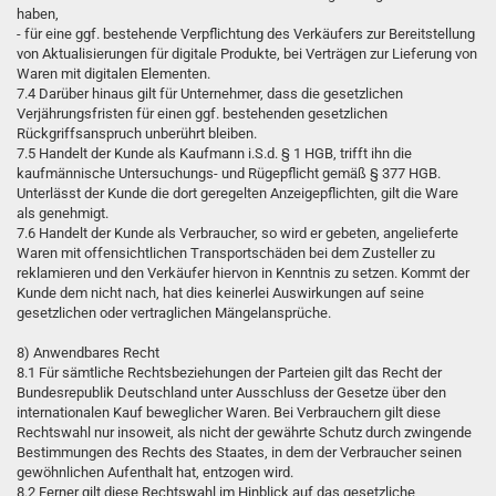
haben,
- für eine ggf. bestehende Verpflichtung des Verkäufers zur Bereitstellung
von Aktualisierungen für digitale Produkte, bei Verträgen zur Lieferung von
Waren mit digitalen Elementen.
7.4 Darüber hinaus gilt für Unternehmer, dass die gesetzlichen
Verjährungsfristen für einen ggf. bestehenden gesetzlichen
Rückgriffsanspruch unberührt bleiben.
7.5 Handelt der Kunde als Kaufmann i.S.d. § 1 HGB, trifft ihn die
kaufmännische Untersuchungs- und Rügepflicht gemäß § 377 HGB.
Unterlässt der Kunde die dort geregelten Anzeigepflichten, gilt die Ware
als genehmigt.
7.6 Handelt der Kunde als Verbraucher, so wird er gebeten, angelieferte
Waren mit offensichtlichen Transportschäden bei dem Zusteller zu
reklamieren und den Verkäufer hiervon in Kenntnis zu setzen. Kommt der
Kunde dem nicht nach, hat dies keinerlei Auswirkungen auf seine
gesetzlichen oder vertraglichen Mängelansprüche.
8) Anwendbares Recht
8.1 Für sämtliche Rechtsbeziehungen der Parteien gilt das Recht der
Bundesrepublik Deutschland unter Ausschluss der Gesetze über den
internationalen Kauf beweglicher Waren. Bei Verbrauchern gilt diese
Rechtswahl nur insoweit, als nicht der gewährte Schutz durch zwingende
Bestimmungen des Rechts des Staates, in dem der Verbraucher seinen
gewöhnlichen Aufenthalt hat, entzogen wird.
8.2 Ferner gilt diese Rechtswahl im Hinblick auf das gesetzliche