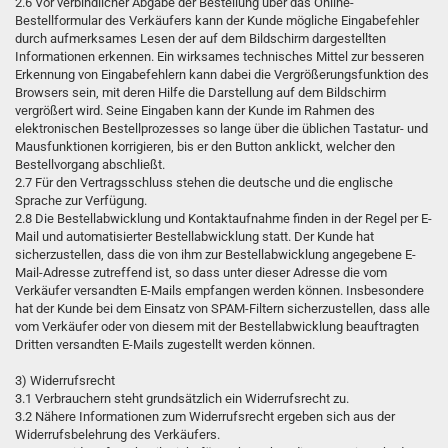
2.6 Vor verbindlicher Abgabe der Bestellung über das Online-
Bestellformular des Verkäufers kann der Kunde mögliche Eingabefehler
durch aufmerksames Lesen der auf dem Bildschirm dargestellten
Informationen erkennen. Ein wirksames technisches Mittel zur besseren
Erkennung von Eingabefehlern kann dabei die Vergrößerungsfunktion des
Browsers sein, mit deren Hilfe die Darstellung auf dem Bildschirm
vergrößert wird. Seine Eingaben kann der Kunde im Rahmen des
elektronischen Bestellprozesses so lange über die üblichen Tastatur- und
Mausfunktionen korrigieren, bis er den Button anklickt, welcher den
Bestellvorgang abschließt.
2.7 Für den Vertragsschluss stehen die deutsche und die englische
Sprache zur Verfügung.
2.8 Die Bestellabwicklung und Kontaktaufnahme finden in der Regel per E-
Mail und automatisierter Bestellabwicklung statt. Der Kunde hat
sicherzustellen, dass die von ihm zur Bestellabwicklung angegebene E-
Mail-Adresse zutreffend ist, so dass unter dieser Adresse die vom
Verkäufer versandten E-Mails empfangen werden können. Insbesondere
hat der Kunde bei dem Einsatz von SPAM-Filtern sicherzustellen, dass alle
vom Verkäufer oder von diesem mit der Bestellabwicklung beauftragten
Dritten versandten E-Mails zugestellt werden können.
3) Widerrufsrecht
3.1 Verbrauchern steht grundsätzlich ein Widerrufsrecht zu.
3.2 Nähere Informationen zum Widerrufsrecht ergeben sich aus der
Widerrufsbelehrung des Verkäufers.