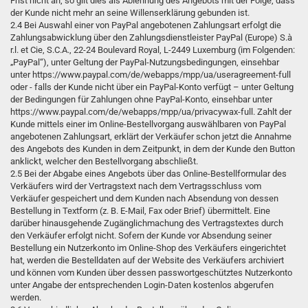
Frist nicht an, so gilt dies als Ablehnung des Angebots mit der Folge, dass
der Kunde nicht mehr an seine Willenserklärung gebunden ist.
2.4 Bei Auswahl einer von PayPal angebotenen Zahlungsart erfolgt die
Zahlungsabwicklung über den Zahlungsdienstleister PayPal (Europe) S.à
r.l. et Cie, S.C.A., 22-24 Boulevard Royal, L-2449 Luxemburg (im Folgenden:
„PayPal“), unter Geltung der PayPal-Nutzungsbedingungen, einsehbar
unter https://www.paypal.com/de/webapps/mpp/ua/useragreement-full
oder - falls der Kunde nicht über ein PayPal-Konto verfügt – unter Geltung
der Bedingungen für Zahlungen ohne PayPal-Konto, einsehbar unter
https://www.paypal.com/de/webapps/mpp/ua/privacywax-full. Zahlt der
Kunde mittels einer im Online-Bestellvorgang auswählbaren von PayPal
angebotenen Zahlungsart, erklärt der Verkäufer schon jetzt die Annahme
des Angebots des Kunden in dem Zeitpunkt, in dem der Kunde den Button
anklickt, welcher den Bestellvorgang abschließt.
2.5 Bei der Abgabe eines Angebots über das Online-Bestellformular des
Verkäufers wird der Vertragstext nach dem Vertragsschluss vom
Verkäufer gespeichert und dem Kunden nach Absendung von dessen
Bestellung in Textform (z. B. E-Mail, Fax oder Brief) übermittelt. Eine
darüber hinausgehende Zugänglichmachung des Vertragstextes durch
den Verkäufer erfolgt nicht. Sofern der Kunde vor Absendung seiner
Bestellung ein Nutzerkonto im Online-Shop des Verkäufers eingerichtet
hat, werden die Bestelldaten auf der Website des Verkäufers archiviert
und können vom Kunden über dessen passwortgeschütztes Nutzerkonto
unter Angabe der entsprechenden Login-Daten kostenlos abgerufen
werden.