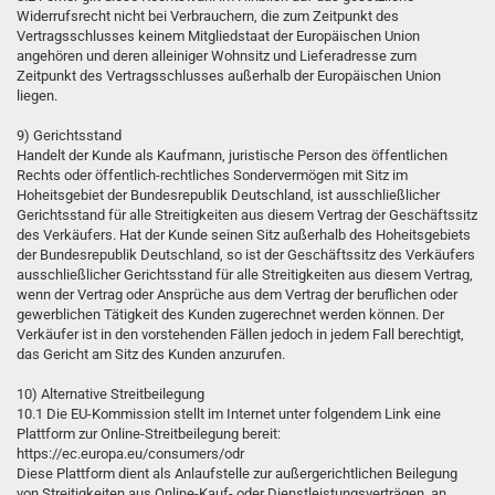
Widerrufsrecht nicht bei Verbrauchern, die zum Zeitpunkt des
Vertragsschlusses keinem Mitgliedstaat der Europäischen Union
angehören und deren alleiniger Wohnsitz und Lieferadresse zum
Zeitpunkt des Vertragsschlusses außerhalb der Europäischen Union
liegen.
9) Gerichtsstand
Handelt der Kunde als Kaufmann, juristische Person des öffentlichen
Rechts oder öffentlich-rechtliches Sondervermögen mit Sitz im
Hoheitsgebiet der Bundesrepublik Deutschland, ist ausschließlicher
Gerichtsstand für alle Streitigkeiten aus diesem Vertrag der Geschäftssitz
des Verkäufers. Hat der Kunde seinen Sitz außerhalb des Hoheitsgebiets
der Bundesrepublik Deutschland, so ist der Geschäftssitz des Verkäufers
ausschließlicher Gerichtsstand für alle Streitigkeiten aus diesem Vertrag,
wenn der Vertrag oder Ansprüche aus dem Vertrag der beruflichen oder
gewerblichen Tätigkeit des Kunden zugerechnet werden können. Der
Verkäufer ist in den vorstehenden Fällen jedoch in jedem Fall berechtigt,
das Gericht am Sitz des Kunden anzurufen.
10) Alternative Streitbeilegung
10.1 Die EU-Kommission stellt im Internet unter folgendem Link eine
Plattform zur Online-Streitbeilegung bereit:
https://ec.europa.eu/consumers/odr
Diese Plattform dient als Anlaufstelle zur außergerichtlichen Beilegung
von Streitigkeiten aus Online-Kauf- oder Dienstleistungsverträgen, an